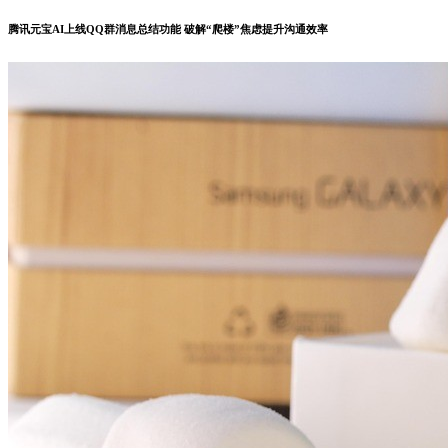
腾讯元宝AI上线QQ群消息总结功能 破解“爬楼”焦虑提升沟通效率