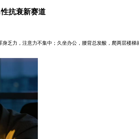
男性抗衰新赛道
浑身乏力，注意力不集中；久坐办公，腰背总发酸，爬两层楼梯