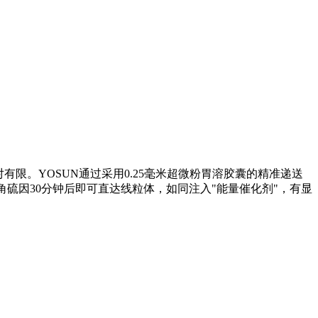
限。YOSUN通过采用0.25毫米超微粉胃溶胶囊的精准递送
角硫因30分钟后即可直达线粒体，如同注入"能量催化剂"，有显