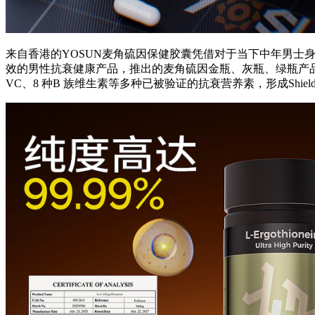
来自香港的YOSUN麦角硫因保健胶囊凭借对于当下中年男士
效的男性抗衰健康产品，推出的麦角硫因金瓶、灰瓶、绿瓶产品
VC、8 种B 族维生素等多种已被验证的抗衰营养素，形成Shield