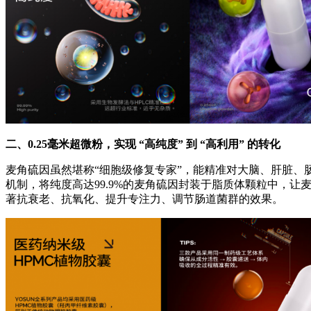
二、
0.25毫米超微粉，
实现 “高纯度” 到 “高利用” 的转化
麦角硫因虽然堪称“细胞级修复专家”，能精准对大脑、肝脏、肠
机制，将纯度高达99.9%的麦角硫因封装于脂质体颗粒中，让
著抗衰老、抗氧化、提升专注力、调节肠道菌群的效果。