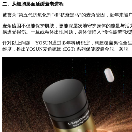
二、从细胞层面延缓衰老进程
被誉为“第五代抗氧化剂”和“抗衰黑马”的麦角硫因，近年来被
麦角硫因不仅能保护肌肤，更能深层次地守护身体的能量与活
易遭受损伤。一旦线粒体出现问题，身体便陷入“慢性疲劳”状
针对以上问题，YOSUN通过多年科研积淀，构建覆盖男性
维度，推出YOSUN麦角硫因 (EGT) 系列保健胶囊金瓶