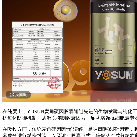
在纯度上，YOSUN麦角硫因胶囊通过先进的生物发酵与纯化
抗氧化防御机制，从源头抑制致衰因素，显著增强抗细胞衰老
在吸收方面，传统麦角硫因因“难溶解、易被胃酸破坏”因素，肠道
养成分进行精密封装，以肠溶性胶囊形式，确保活性成分精准