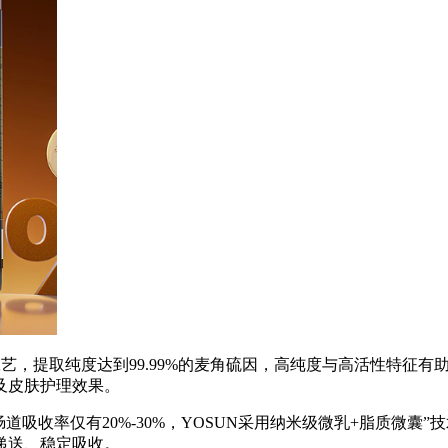
工艺，提取纯度达到99.99%的麦角硫因，高纯度与高活性特征
及皮肤护理效果。
吸收率仅有20%-30%，YOSUN采用纳米级微乳+脂质微囊
递送、稳定吸收。