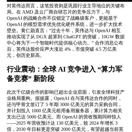
对英伟达而言，这笔投资则是巩固行业主导地位的关键布
局。在 AMD 及云厂商自研芯片的竞争压力下，与
OpenAI 的战略合作不仅锁定了战略级客户，更能基于
OpenAI 的模型需求优先优化硬件系统，进一步扩大技术
壁垒。黄仁勋直言：“过去十年，英伟达与 OpenAI 相互
推动实现了从 DGX 超算到 ChatGPT 的突破，10GW 数据
中心将为下一个智能时代提供核心动力。” 合作消息公布
后，英伟达股价应声大涨近 4%，市值突破 4.5 万亿美
元，创历史新高。
行业震动：全球 AI 竞争进入 “算力军
备竞赛” 新阶段
此次千亿级合作的影响已超出企业层面，引发全球科技产
业格局重构。据披露，OpenAI 在与英伟达合作的同时，
还与甲骨文签订了 5 年期 3000 亿美元的算力采购合同，
并计划投入 1000 亿美元租用备用服务器，累计算力相关
支出已达 5000 亿美元。而 OpenAI 的营收预期同样惊人
——2025 年营收预计达 130 亿美元，较 2024 年增长 3
倍，2030 年目标更是突破 2000 亿美元，有望超越当前英