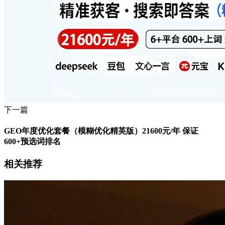
下一篇
GEO年度优化套餐（模糊优化精英版）21600元/年 保证
600+预选词排名
相关推荐