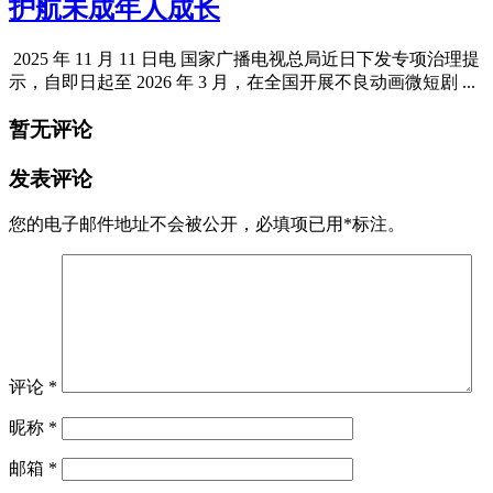
护航未成年人成长
2025 年 11 月 11 日电 国家广播电视总局近日下发专项治理提
示，自即日起至 2026 年 3 月，在全国开展不良动画微短剧 ...
暂无评论
发表评论
您的电子邮件地址不会被公开，
必填项已用
*
标注。
评论
*
昵称
*
邮箱
*