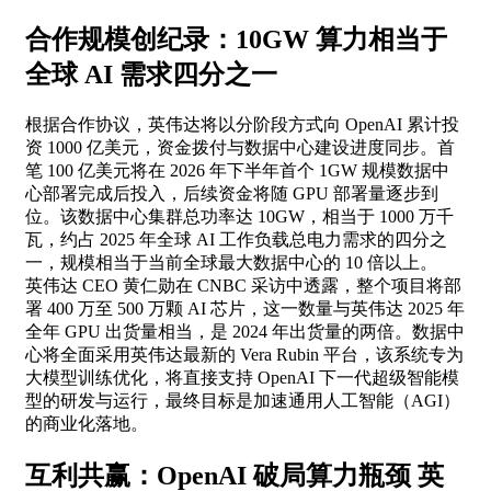
合作规模创纪录：10GW 算力相当于
全球 AI 需求四分之一
根据合作协议，英伟达将以分阶段方式向 OpenAI 累计投
资 1000 亿美元，资金拨付与数据中心建设进度同步。首
笔 100 亿美元将在 2026 年下半年首个 1GW 规模数据中
心部署完成后投入，后续资金将随 GPU 部署量逐步到
位。该数据中心集群总功率达 10GW，相当于 1000 万千
瓦，约占 2025 年全球 AI 工作负载总电力需求的四分之
一，规模相当于当前全球最大数据中心的 10 倍以上。
英伟达 CEO 黄仁勋在 CNBC 采访中透露，整个项目将部
署 400 万至 500 万颗 AI 芯片，这一数量与英伟达 2025 年
全年 GPU 出货量相当，是 2024 年出货量的两倍。数据中
心将全面采用英伟达最新的 Vera Rubin 平台，该系统专为
大模型训练优化，将直接支持 OpenAI 下一代超级智能模
型的研发与运行，最终目标是加速通用人工智能（AGI）
的商业化落地。
互利共赢：OpenAI 破局算力瓶颈 英