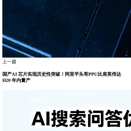
上一篇
国产AI 芯片实现历史性突破！阿里平头哥PPU比肩英伟达
H20 年内量产